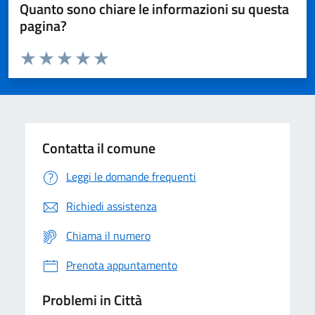
Quanto sono chiare le informazioni su questa
pagina?
Valuta da 1 a 5 stelle la pagina
Domanda
Valuta 1 stelle su 5
Valuta 2 stelle su 5
Valuta 3 stelle su 5
Valuta 4 stelle su 5
Valuta 5 stelle su 5
Contatta il comune
Leggi le domande frequenti
Richiedi assistenza
Chiama il numero
Prenota appuntamento
Problemi in Città