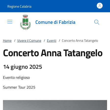
Vai al contenuto
accedi al menu
footer.enter
Regione Calabria
Comune di Fabrizia
Home
/
Vivere il Comune
/
Eventi
/
Concerto Anna Tatangelo
Concerto Anna Tatangelo
14 giugno 2025
Evento religioso
Summer Tour 2025