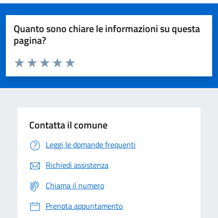
Quanto sono chiare le informazioni su questa
pagina?
Valuta da 1 a 5 stelle la pagina
Domanda
Valuta 1 stelle su 5
Valuta 2 stelle su 5
Valuta 3 stelle su 5
Valuta 4 stelle su 5
Valuta 5 stelle su 5
Contatta il comune
Leggi le domande frequenti
Richiedi assistenza
Chiama il numero
Prenota appuntamento