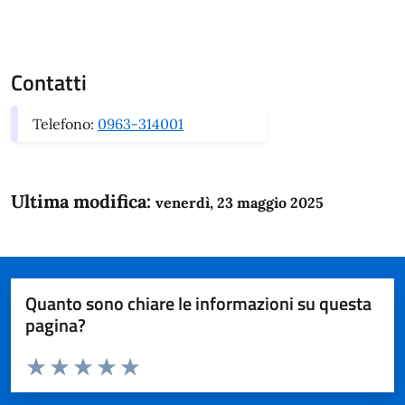
Contatti
Telefono:
0963-314001
Ultima modifica:
venerdì, 23 maggio 2025
Quanto sono chiare le informazioni su questa
pagina?
Valuta da 1 a 5 stelle la pagina
Domanda
Valuta 1 stelle su 5
Valuta 2 stelle su 5
Valuta 3 stelle su 5
Valuta 4 stelle su 5
Valuta 5 stelle su 5