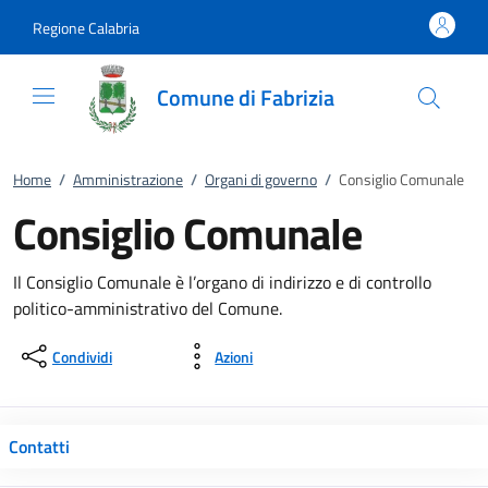
Vai al contenuto
accedi al menu
footer.enter
Regione Calabria
Comune di Fabrizia
Home
/
Amministrazione
/
Organi di governo
/
Consiglio Comunale
Consiglio Comunale
Il Consiglio Comunale è l’organo di indirizzo e di controllo
politico-amministrativo del Comune.
Condividi
Azioni
Contatti