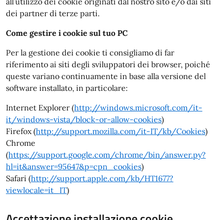
all’utilizzo dei cookie originati dal nostro sito e/o dai siti
dei partner di terze parti.
Come gestire i cookie sul tuo PC
Per la gestione dei cookie ti consigliamo di far
riferimento ai siti degli sviluppatori dei browser, poiché
queste variano continuamente in base alla versione del
software installato, in particolare:
Internet Explorer (
http://windows.microsoft.com/it-
it/windows-vista/block-or-allow-cookies
)
Firefox (
http://support.mozilla.com/it-IT/kb/Cookies
)
Chrome
(
https://support.google.com/chrome/bin/answer.py?
hl=it&answer=95647&p=cpn_cookies
)
Safari (
http://support.apple.com/kb/HT1677?
viewlocale=it_IT
)
Accettazione installazione cookie