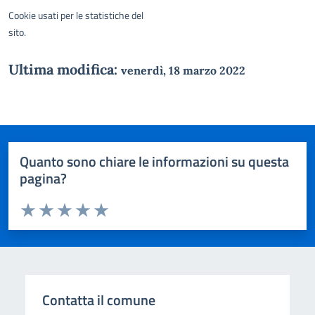
Cookie usati per le statistiche del
sito.
Ultima modifica:
venerdì, 18 marzo 2022
Quanto sono chiare le informazioni su questa
pagina?
Valuta da 1 a 5 stelle la pagina
Domanda
Valuta 1 stelle su 5
Valuta 2 stelle su 5
Valuta 3 stelle su 5
Valuta 4 stelle su 5
Valuta 5 stelle su 5
Contatta il comune