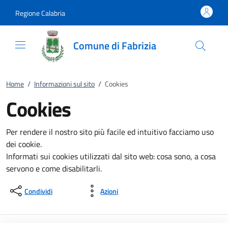
Vai al contenuto
accedi al menu
footer.enter
Regione Calabria
Comune di Fabrizia
Home
/
Informazioni sul sito
/
Cookies
Cookies
Per rendere il nostro sito più facile ed intuitivo facciamo uso
dei cookie.
Informati sui cookies utilizzati dal sito web: cosa sono, a cosa
servono e come disabilitarli.
Condividi
Azioni