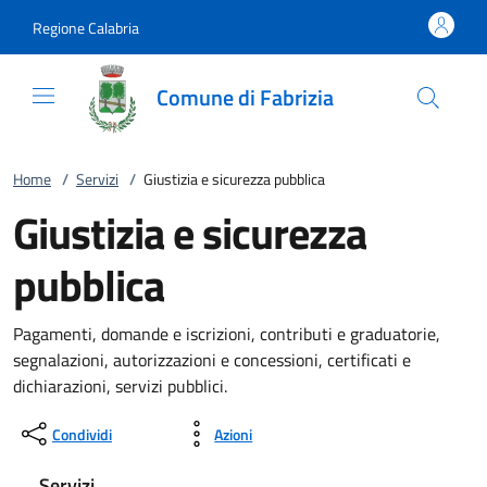
Vai al contenuto
accedi al menu
footer.enter
Regione Calabria
Comune di Fabrizia
Home
/
Servizi
/
Giustizia e sicurezza pubblica
Giustizia e sicurezza
pubblica
Pagamenti, domande e iscrizioni, contributi e graduatorie,
segnalazioni, autorizzazioni e concessioni, certificati e
dichiarazioni, servizi pubblici.
Condividi
Azioni
Servizi