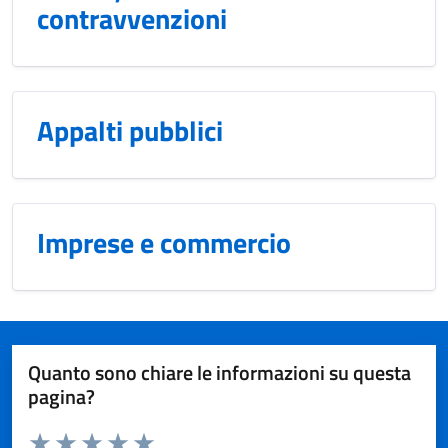
contravvenzioni
Appalti pubblici
Imprese e commercio
Quanto sono chiare le informazioni su questa
pagina?
Valuta da 1 a 5 stelle la pagina
Domanda